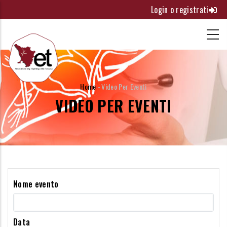
Salta
Login o registrati
al
contenuto
principale
BRICIOLE
Home
-
Video Per Eventi
VIDEO PER EVENTI
DI
PANE
Nome evento
Data