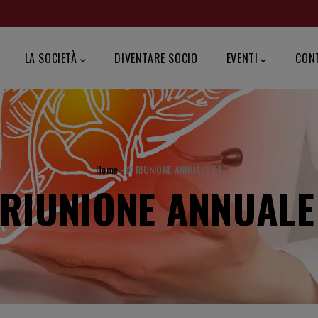
ZIONE
PALE
LA SOCIETÀ
DIVENTARE SOCIO
EVENTI
CON
BRICIOLE
Home
-
IX RIUNIONE ANNUALE ET
 RIUNIONE ANNUALE
DI
PANE