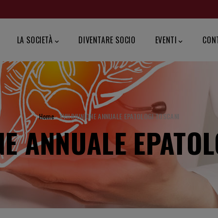
ZIONE
PALE
LA SOCIETÀ
DIVENTARE SOCIO
EVENTI
CON
BRICIOLE
Home
-
XVII RIUNIONE ANNUALE EPATOLOGI TOSCANI
ONE ANNUALE EPATOL
DI
PANE