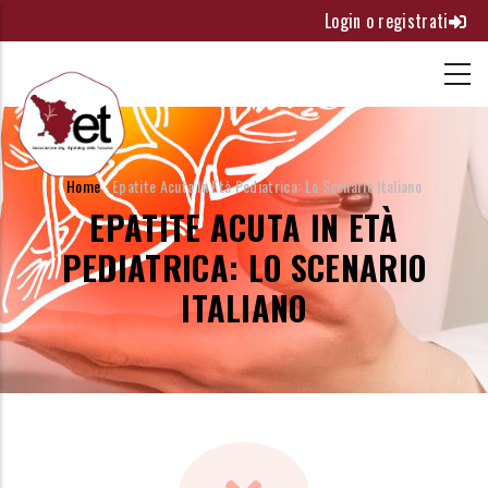
Salta
Login o registrati
al
contenuto
principale
BRICIOLE
Home
-
Epatite Acuta In Età Pediatrica: Lo Scenario Italiano
DI
EPATITE ACUTA IN ETÀ
PANE
PEDIATRICA: LO SCENARIO
ITALIANO